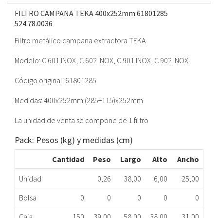
FILTRO CAMPANA TEKA 400x252mm 61801285
524.78.0036
Filtro metálico campana extractora TEKA
Modelo: C 601 INOX, C 602 INOX, C 901 INOX, C 902 INOX
Código original: 61801285
Medidas: 400x252mm (285+115)x252mm
La unidad de venta se compone de 1 filtro
Pack: Pesos (kg) y medidas (cm)
Cantidad
Peso
Largo
Alto
Ancho
Unidad
0,26
38,00
6,00
25,00
Bolsa
0
0
0
0
0
Caja
150
39,00
58,00
38,00
31,00