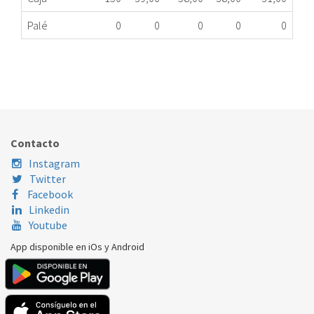
Palé
0
0
0
0
0
FILTRO CAMPANA TEKA 400x252mm 61801285
524.78.0036
Nombre Marca
Modelo
Código Fabricante
TEKA
C-602
61801285
Contacto
TEKA
C602
61801285
Instagram
Twitter
Facebook
Linkedin
Youtube
App disponible en iOs y Android