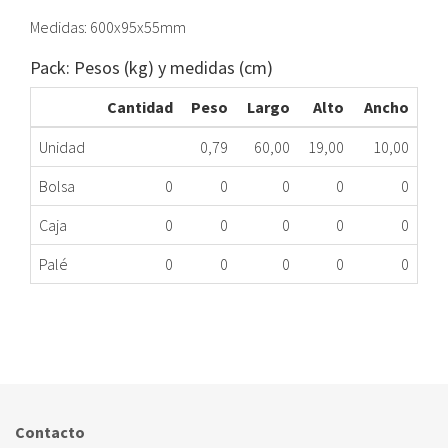
Medidas: 600x95x55mm
Pack: Pesos (kg) y medidas (cm)
Cantidad
Peso
Largo
Alto
Ancho
Unidad
0,79
60,00
19,00
10,00
Bolsa
0
0
0
0
0
Caja
0
0
0
0
0
Palé
0
0
0
0
0
FILTRO CARBON ACTIVO CX BOSCH 17000822
524.20.0059
Nombre Marca
Modelo
Código Fabricante
Contacto