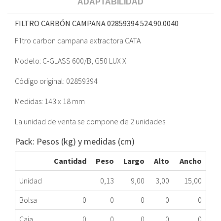
ADAPTABILIDAD
FILTRO CARBÓN CAMPANA 02859394
524.90.0040
Filtro carbon campana extractora CATA
Modelo: C-GLASS 600/B, G50 LUX X
Código original: 02859394
Medidas: 143 x 18 mm
La unidad de venta se compone de 2 unidades
Pack: Pesos (kg) y medidas (cm)
Cantidad
Peso
Largo
Alto
Ancho
Unidad
0,13
9,00
3,00
15,00
Bolsa
0
0
0
0
0
Caja
0
0
0
0
0