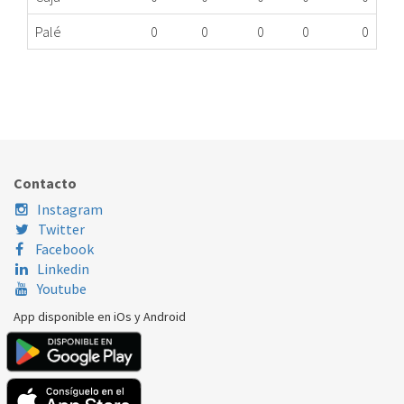
Palé
0
0
0
0
0
FILTRO CARBÓN CAMPANA 02859394
524.90.0040
Nombre Marca
Modelo
Código Fabricante
CATA
02859394
46133
Contacto
Instagram
Twitter
Facebook
Linkedin
Youtube
App disponible en iOs y Android