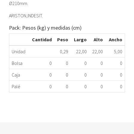
Ø210mm.
ARISTON,INDESIT.
Pack: Pesos (kg) y medidas (cm)
Cantidad
Peso
Largo
Alto
Ancho
Unidad
0,29
22,00
22,00
5,00
Bolsa
0
0
0
0
0
Caja
0
0
0
0
0
Palé
0
0
0
0
0
FILTRO CARBÓN CAMPANA EXTRACTORA Ø210mm.
524.00.0018
Nombre Marca
Modelo
Código Fabricante
STANDARD
XXX
XXX