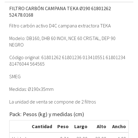
FILTRO CARBÓN CAMPANA TEKA Ø190 61801262
524.78.0168
Filtro carbón activo D4C campana extractora TEKA
Modelo: DB160, DHB 60 INOX, NCE 60 CRISTAL, DEP 90
NEGRO
Código original: 61801262 61801236 013410551 61801234
81476044 564565
SMEG
Medidas: Ø190x35mm
La unidad de venta se compone de 2 filtros
Pack: Pesos (kg) y medidas (cm)
Cantidad
Peso
Largo
Alto
Ancho