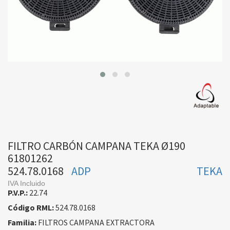
FILTRO CARBÓN CAMPANA TEKA Ø190
61801262
524.78.0168
ADP
TEKA
IVA Incluido
P.V.P.:
22.74
Código RML:
524.78.0168
Familia:
FILTROS CAMPANA EXTRACTORA