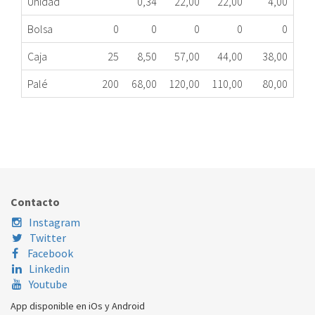
Unidad
0,34
22,00
22,00
4,00
Bolsa
0
0
0
0
0
Caja
25
8,50
57,00
44,00
38,00
Palé
200
68,00
120,00
110,00
80,00
FILTRO CARBÓN CAMPANA TEKA Ø190 61801262
524.78.0168
Nombre Marca
Modelo
Código Fabricante
TEKA
DB160
61801262
Contacto
Instagram
Twitter
Facebook
Linkedin
Youtube
App disponible en iOs y Android