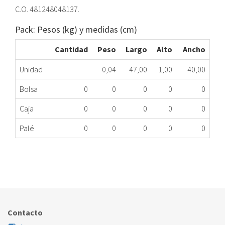
C.O. 481248048137.
Pack: Pesos (kg) y medidas (cm)
Cantidad
Peso
Largo
Alto
Ancho
Unidad
0,04
47,00
1,00
40,00
Bolsa
0
0
0
0
0
Caja
0
0
0
0
0
Palé
0
0
0
0
0
FILTRO GRASA CX WHI 481248048137 ME
524.64.0003
Nombre Marca
Modelo
Código Fabricante
WHIRLPOOL
XXX
481248048137
Contacto