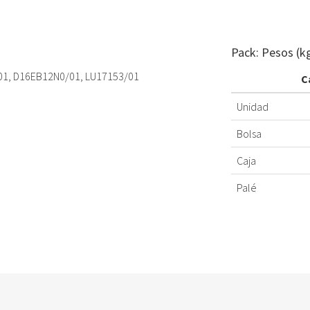
Pack: Pesos (k
01, D16EB12N0/01, LU17153/01
C
Unidad
Bolsa
Caja
Palé