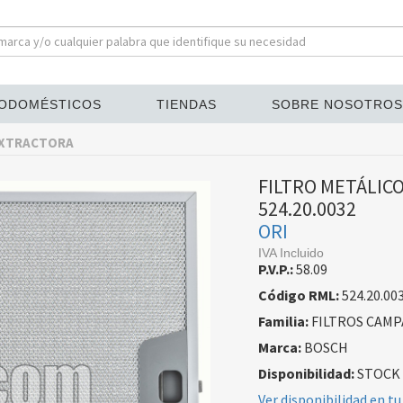
ODOMÉSTICOS
TIENDAS
SOBRE NOSOTROS
EXTRACTORA
FILTRO METÁLIC
524.20.0032
ORI
IVA Incluido
P.V.P.:
58.09
Código RML:
524.20.00
Familia:
FILTROS CAM
Marca:
BOSCH
Disponibilidad:
STOCK
Ver disponibilidad en tu