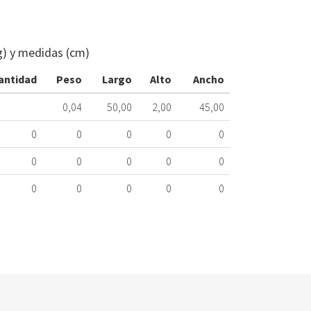
FILTRO
METÁLICO
CAMPANA
g) y medidas (cm)
BOSCH
12005749
antidad
Peso
Largo
Alto
Ancho
524.20.0032
0,04
50,00
2,00
45,00
Nombre
Marca
Mo
0
0
0
0
0
BALAY
3B
0
0
0
0
0
BALAY
3B
0
0
0
0
0
BALAY
3B
BALAY
3B
BOSCH
3B
BOSCH
DH