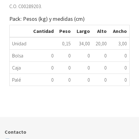
C.O. C00289203.
Pack: Pesos (kg) y medidas (cm)
Cantidad
Peso
Largo
Alto
Ancho
Unidad
0,15
34,00
20,00
3,00
Bolsa
0
0
0
0
0
Caja
0
0
0
0
0
Palé
0
0
0
0
0
FILTRO SECADORA INDESIT C00306110
265.43.0007
Nombre Marca
Modelo
Código Fabricante
INDESIT
AQC8BF7T1FR
C00289203
Contacto
INDESIT
BAK7
C00289203