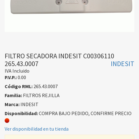
FILTRO SECADORA INDESIT C00306110
265.43.0007
INDESIT
IVA Incluido
P.V.P.:
0.00
Código RML:
265.43.0007
Familia:
FILTROS REJILLA
Marca:
INDESIT
Disponibilidad:
COMPRA BAJO PEDIDO, CONFIRME PRECIO
Ver disponibilidad en tu tienda