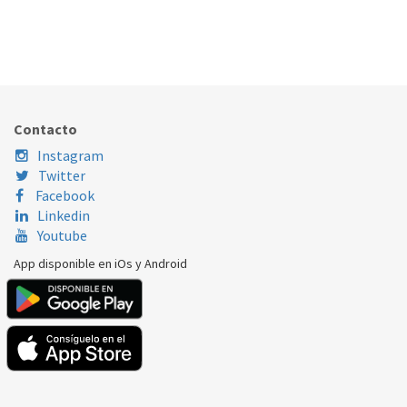
FILTRO BOMBA COPRECI 06273203
165.20.0013
Nombre Marca
Modelo
Código Fabricante
COPRECI
COPRECI
06273203
Contacto
Instagram
Twitter
Facebook
Linkedin
Youtube
App disponible en iOs y Android