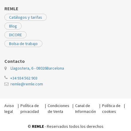
REMLE
Catálogos y tarifas
Blog
DICORE
Bolsa de trabajo
Contacto
Llagostera, 6 - 08026
Barcelona
+34 934 562 903
remle@remle.com
Aviso
|
Política de
|
Condiciones
|
Canal de
|
Política de
|
legal
privacidad
de Venta
Información
cookies
©
REMLE
- Reservados todos los derechos