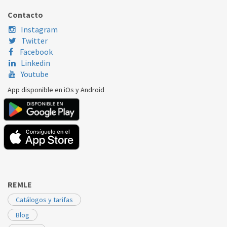
Contacto
COPRECI
KEBS114/033A
06130206
Instagram
Twitter
Facebook
Linkedin
Youtube
App disponible en iOs y Android
REMLE
Catálogos y tarifas
Blog