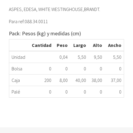
ASPES, EDESA, WHITE WESTINGHOUSE,BRANDT.
Para ref:088.34.0011
Pack: Pesos (kg) y medidas (cm)
Cantidad
Peso
Largo
Alto
Ancho
Unidad
0,04
5,50
9,50
5,50
Bolsa
0
0
0
0
0
Caja
200
8,00
40,00
38,00
37,00
Palé
0
0
0
0
0
FILTRO LAVADORA FAGOR FF1750
165.34.0006
Nombre Marca
Modelo
Código Fabricante
FAGOR
XXX
LA0939100