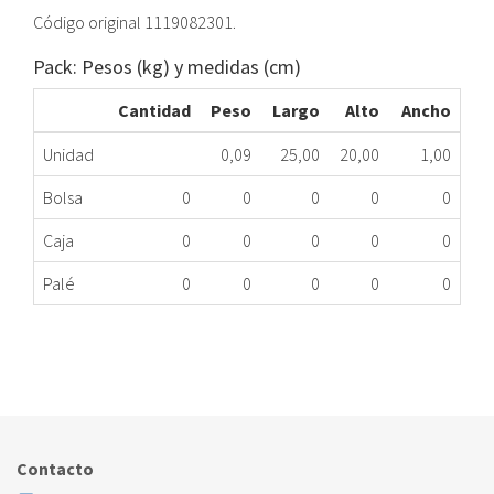
Código original 1119082301.
Pack: Pesos (kg) y medidas (cm)
Cantidad
Peso
Largo
Alto
Ancho
Unidad
0,09
25,00
20,00
1,00
Bolsa
0
0
0
0
0
Caja
0
0
0
0
0
Palé
0
0
0
0
0
FILTRO LV ELECTROLUX ZDF3011 ME
201.33.0038
Nombre Marca
Modelo
Código Fabricante
ELECTROLUX
ZDF3011
1119082301
Contacto