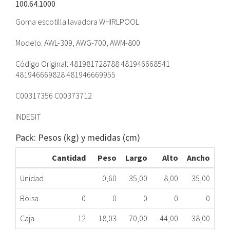
100.64.1000
Goma escotilla lavadora WHIRLPOOL
Modelo: AWL-309, AWG-700, AWM-800
Código Original: 481981728788 481946668541
481946669828 481946669955
C00317356 C00373712
INDESIT
Pack: Pesos (kg) y medidas (cm)
Cantidad
Peso
Largo
Alto
Ancho
Unidad
0,60
35,00
8,00
35,00
Bolsa
0
0
0
0
0
Caja
12
18,03
70,00
44,00
38,00