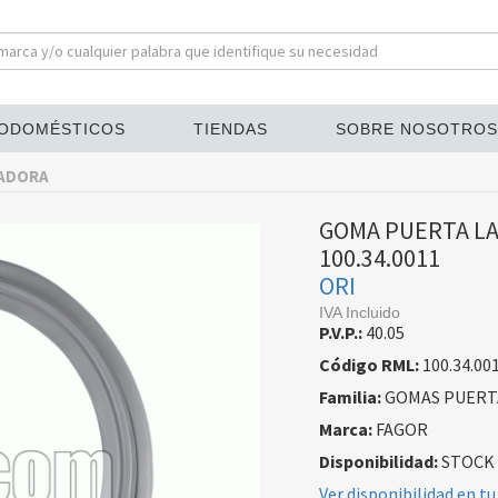
ODOMÉSTICOS
TIENDAS
SOBRE NOSOTROS
VADORA
GOMA PUERTA LA
100.34.0011
ORI
IVA Incluido
P.V.P.:
40.05
Código RML:
100.34.00
Familia:
GOMAS PUERT
Marca:
FAGOR
Disponibilidad:
STOCK
Ver disponibilidad en tu