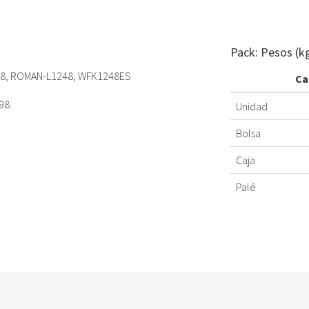
Pack: Pesos (k
248, ROMAN-L1248, WFK1248ES
Ca
698
Unidad
Bolsa
Caja
Palé