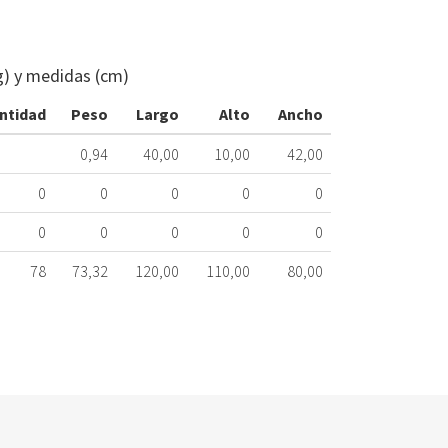
GOMA
PUERTA
LAVADORA
g) y medidas (cm)
FAGOR
L21B000C0
ntidad
Peso
Largo
Alto
Ancho
100.34.0011
0,94
40,00
10,00
42,00
Nombre
Marca
Mo
0
0
0
0
0
BRANDT-
BC
0
0
0
0
0
VEDETTE
78
73,32
120,00
110,00
80,00
BRANDT-
BW
VEDETTE
BRANDT-
WF
VEDETTE
BRANDT-
WF
VEDETTE