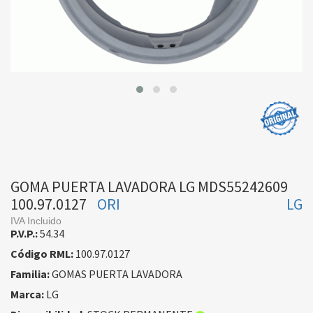
GOMA PUERTA LAVADORA LG MDS55242609
100.97.0127
ORI
LG
IVA Incluido
P.V.P.:
54.34
Código RML:
100.97.0127
Familia:
GOMAS PUERTA LAVADORA
Marca:
LG