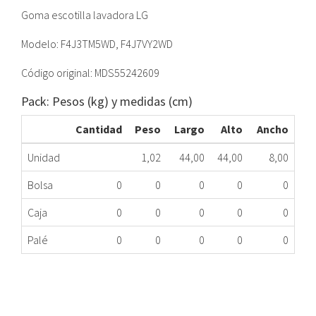
Goma escotilla lavadora LG
Modelo: F4J3TM5WD, F4J7VY2WD
Código original: MDS55242609
Pack: Pesos (kg) y medidas (cm)
Cantidad
Peso
Largo
Alto
Ancho
Unidad
1,02
44,00
44,00
8,00
Bolsa
0
0
0
0
0
Caja
0
0
0
0
0
Palé
0
0
0
0
0
GOMA PUERTA LAVADORA LG MDS55242609
100.97.0127