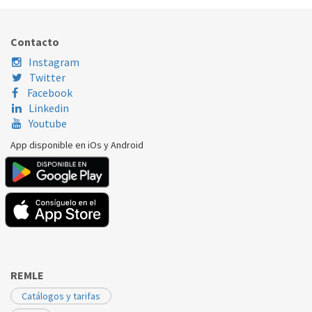
Nombre Marca
Modelo
Código Fabricante
LG
F4J3TM5WD
MDS656544020
Contacto
Instagram
Twitter
Facebook
Linkedin
Youtube
App disponible en iOs y Android
REMLE
Catálogos y tarifas