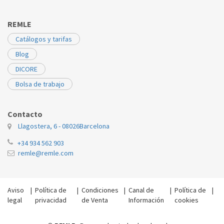
REMLE
Catálogos y tarifas
Blog
DICORE
Bolsa de trabajo
Contacto
Llagostera, 6 - 08026
Barcelona
+34 934 562 903
remle@remle.com
Aviso
|
Política de
|
Condiciones
|
Canal de
|
Política de
|
legal
privacidad
de Venta
Información
cookies