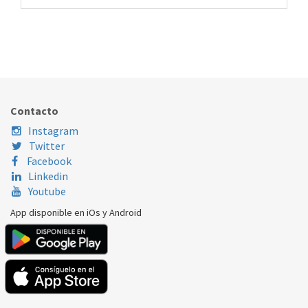
GOMA PUERTA LAVADORA LG MDS66651624
100.97.0124
Nombre Marca
Modelo
Código Fabricante
LG
F4WV301S6WA
AGM30138508
Contacto
Instagram
Twitter
Facebook
Linkedin
Youtube
App disponible en iOs y Android