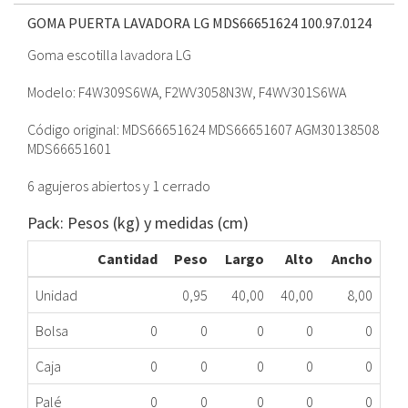
GOMA PUERTA LAVADORA LG MDS66651624
100.97.0124
Goma escotilla lavadora LG
Modelo: F4W309S6WA, F2WV3058N3W, F4WV301S6WA
Código original: MDS66651624 MDS66651607 AGM30138508
MDS66651601
6 agujeros abiertos y 1 cerrado
Pack: Pesos (kg) y medidas (cm)
Cantidad
Peso
Largo
Alto
Ancho
Unidad
0,95
40,00
40,00
8,00
Bolsa
0
0
0
0
0
Caja
0
0
0
0
0
Palé
0
0
0
0
0