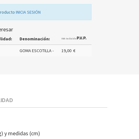
producto
INICIA SESIÓN
eresar
P.V.P.
lidad:
Denominación:
IVA Incluido
GOMA ESCOTILLA -
19,00 €
LIDAD
GOMA
PUERTA
LAVADORA
g) y medidas (cm)
TEKA