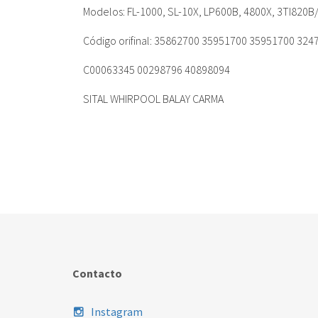
Modelos: FL-1000, SL-10X, LP600B, 4800X, 3TI820
Código orifinal: 35862700 35951700 35951700 32
C00063345 00298796 40898094
SITAL WHIRPOOL BALAY CARMA
Contacto
Instagram