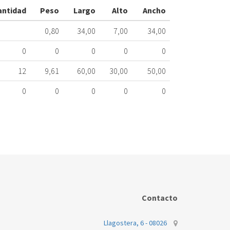
FL1000
antidad
Peso
Largo
Alto
Ancho
100.78.1001
0,80
34,00
7,00
34,00
Nombre
Marca
Mo
0
0
0
0
0
TEKA
FL
12
9,61
60,00
30,00
50,00
TEKA
SL
0
0
0
0
0
Contacto
Llagostera, 6 - 08026