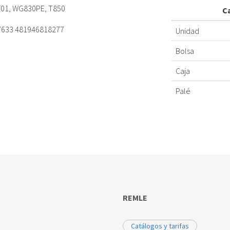
B/01, WG830PE, T850
C
47633 481946818277
Unidad
Bolsa
Caja
Palé
REMLE
Catálogos y tarifas