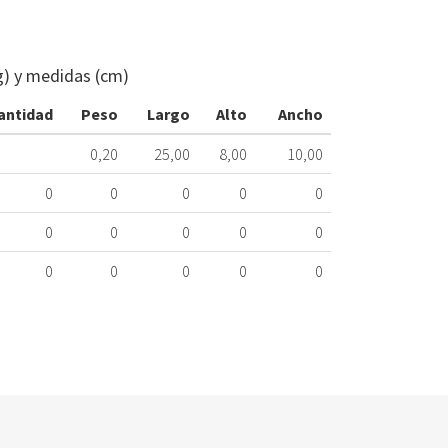
GOMA
SALIDA
CUBA
g) y medidas (cm)
LAVADORA
LG
antidad
Peso
Largo
Alto
Ancho
MAR6184170
103.97.0011
0,20
25,00
8,00
10,00
Nombre
0
0
0
0
0
Marca
Mo
0
0
0
0
0
LG
F1
0
0
0
0
0
LG
F1