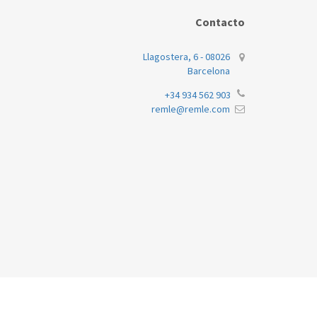
Contacto
Llagostera, 6 - 08026
Barcelona
+34 934 562 903
remle@remle.com