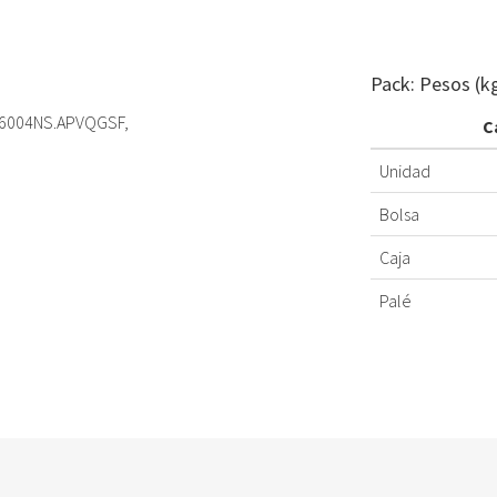
Pack: Pesos (k
L6004NS.APVQGSF,
C
Unidad
Bolsa
Caja
Palé