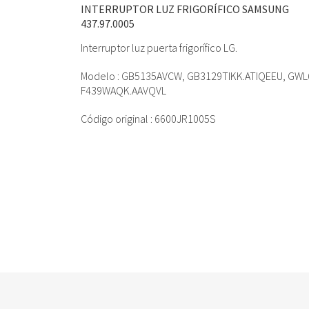
INTERRUPTOR LUZ FRIGORÍFICO SAMSUNG
437.97.0005
Interruptor luz puerta frigorífico LG.
Modelo : GB5135AVCW, GB3129TIKK.ATIQEEU, GW
F439WAQK.AAVQVL
Código original : 6600JR1005S