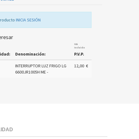
producto
INICIA SESIÓN
eresar
IVA
Incluido
idad:
Denominación:
P.V.P.
INTERRUPTOR LUZ FRIGO LG
12,00 €
6600JR1005H ME -
LIDAD