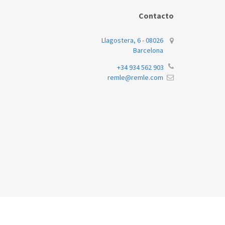
Contacto
Llagostera, 6 - 08026
Barcelona
+34 934 562 903
remle@remle.com