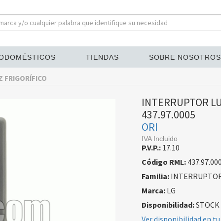
ODOMÉSTICOS
TIENDAS
SOBRE NOSOTROS
 FRIGORÍFICO
INTERRUPTOR LU
437.97.0005
ORI
IVA Incluido
P.V.P.:
17.10
Código RML:
437.97.00
Familia:
INTERRUPTORE
Marca:
LG
Disponibilidad:
STOCK
Ver disponibilidad en tu