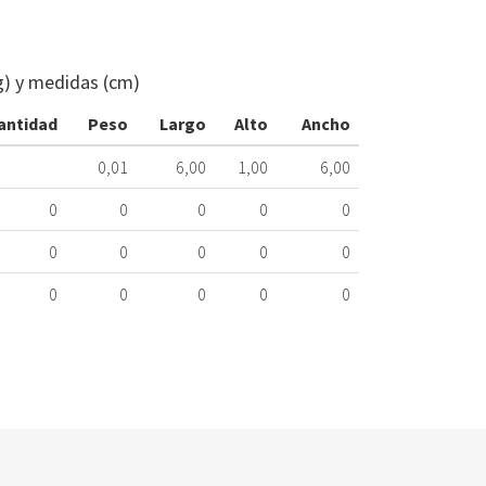
INTERRUPT
LUZ
FRIGORÍFICO
g) y medidas (cm)
SAMSUNG
437.97.0005
antidad
Peso
Largo
Alto
Ancho
Nombre
0,01
6,00
1,00
6,00
Marca
Mo
0
0
0
0
0
LG
F4
0
0
0
0
0
LG
GB
0
0
0
0
0
LG
GB
LG
GW