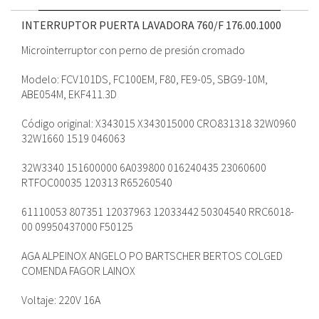
INTERRUPTOR PUERTA LAVADORA 760/F
176.00.1000
Microinterruptor con perno de presión cromado
Modelo: FCV101DS, FC100EM, F80, FE9-05, SBG9-10M,
ABE054M, EKF411.3D
Código original: X343015 X343015000 CRO831318 32W0960
32W1660 1519 046063
32W3340 151600000 6A039800 016240435 23060600
RTFOC00035 120313 R65260540
61110053 807351 12037963 12033442 50304540 RRC6018-
00 09950437000 F50125
AGA ALPEINOX ANGELO PO BARTSCHER BERTOS COLGED
COMENDA FAGOR LAINOX
Voltaje: 220V 16A