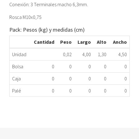
Conexión: 3 Terminales macho 6,3mm.
Rosca M10x0,75
Pack: Pesos (kg) y medidas (cm)
Cantidad
Peso
Largo
Alto
Ancho
Unidad
0,02
4,00
1,30
4,50
Bolsa
0
0
0
0
0
Caja
0
0
0
0
0
Palé
0
0
0
0
0
INTERRUPTOR PUERTA LAVADORA 760/F
176.00.1000
Nombre Marca
Modelo
Código Fabricante