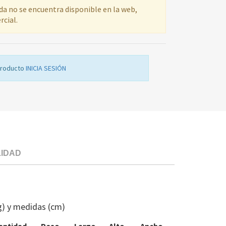
ada no se encuentra disponible en la web,
rcial.
producto
INICIA SESIÓN
LIDAD
INTERRUPT
PTA
SE
g) y medidas (cm)
IND
095979