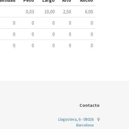
antidad
Peso
Largo
Alto
Ancho
G74VEX
ME
0,03
10,00
2,50
6,00
268.43.0001
0
0
0
0
0
Nombre
Marca
Mo
0
0
0
0
0
INDESIT
G7
0
0
0
0
0
Contacto
Llagostera, 6 - 08026
Barcelona