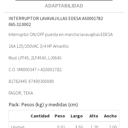
ADAPTABILIDAD
INTERRUPTOR LAVAVAJILLAS EDESA AS0001782
065.32.0002
Interruptor ON/OFF puesta en marcha lavavajillas EDESA
16A 125/250VAC 3/4 HP. Amarillo.
Mod. LFF45, 2LF454X, LJ064X.
C.O. VMI000347 = AS0001782.
81782445. 67400300089.
FAGOR, TEKA
Pack: Pesos (kg) y medidas (cm)
Cantidad
Peso
Largo
Alto
Ancho
Unidad
0,01
3,50
1,20
2,00