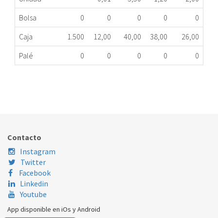
Bolsa
0
0
0
0
0
Caja
1.500
12,00
40,00
38,00
26,00
Palé
0
0
0
0
0
INTERRUPTOR LAVAVAJILLAS EDESA AS0001782
065.32.0002
Nombre Marca
Modelo
Código Fabricante
EDESA
1LJE0210
AS0001782
Contacto
EDESA
2LF454X
AS0001782
Instagram
Twitter
EDESA
LFF45
AS0001782
Facebook
Linkedin
EDESA
LJ064X
AS0001782
Youtube
App disponible en iOs y Android