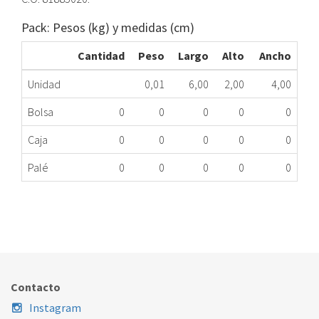
Pack: Pesos (kg) y medidas (cm)
Cantidad
Peso
Largo
Alto
Ancho
Unidad
0,01
6,00
2,00
4,00
Bolsa
0
0
0
0
0
Caja
0
0
0
0
0
Palé
0
0
0
0
0
INTERRUPTOR REMOJO LD TEKA TKX-50 ME
065.78.0008
Nombre Marca
Modelo
Código Fabricante
TEKA
TKX-50
81885020
Contacto
Instagram