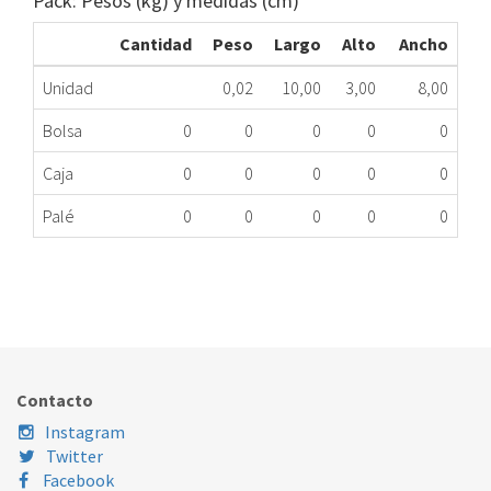
Pack: Pesos (kg) y medidas (cm)
Cantidad
Peso
Largo
Alto
Ancho
Unidad
0,02
10,00
3,00
8,00
Bolsa
0
0
0
0
0
Caja
0
0
0
0
0
Palé
0
0
0
0
0
INYECTOR CJTO.CC ELE 4055071668 ME
307.33.0010
Nombre Marca
Modelo
Código Fabricante
ELECTROLUX
XXX
4055071668
Contacto
Instagram
Twitter
Facebook