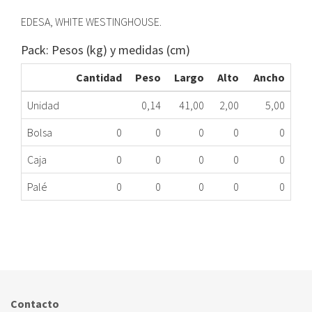
EDESA, WHITE WESTINGHOUSE.
Pack: Pesos (kg) y medidas (cm)
Cantidad
Peso
Largo
Alto
Ancho
Unidad
0,14
41,00
2,00
5,00
Bolsa
0
0
0
0
0
Caja
0
0
0
0
0
Palé
0
0
0
0
0
JUNTA INFERIOR LAVAVAJILLAS FAGOR
217.34.0012
Nombre Marca
Modelo
Código Fabricante
FAGOR
1LF453I
VER000736
Contacto
FAGOR
1VF453IT
VER000736