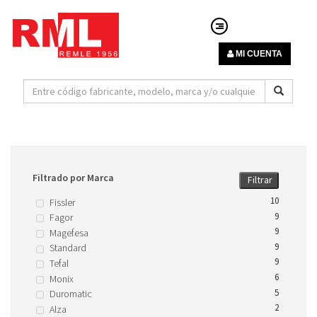
MI CUENTA
Filtrado por Marca
Filtrar
10
Fissler
9
Fagor
9
Magefesa
9
Standard
9
Tefal
6
Monix
5
Duromatic
2
Alza