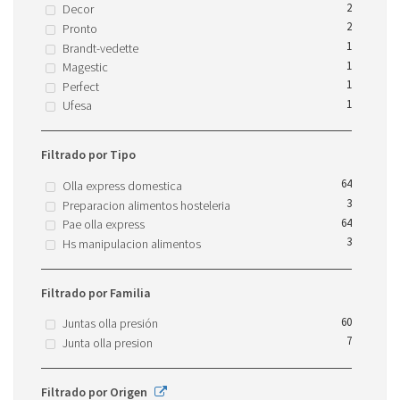
2
Decor
2
Pronto
1
Brandt-vedette
1
Magestic
1
Perfect
1
Ufesa
Filtrado por Tipo
64
Olla express domestica
3
Preparacion alimentos hosteleria
64
Pae olla express
3
Hs manipulacion alimentos
Filtrado por Familia
60
Juntas olla presión
7
Junta olla presion
Filtrado por Origen