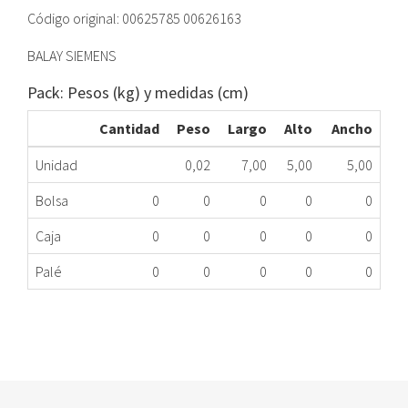
Código original: 00625785 00626163
BALAY SIEMENS
Pack: Pesos (kg) y medidas (cm)
Cantidad
Peso
Largo
Alto
Ancho
Unidad
0,02
7,00
5,00
5,00
Bolsa
0
0
0
0
0
Caja
0
0
0
0
0
Palé
0
0
0
0
0
MANDO PROGRAM LD BOSCH 00625785 ME
195.20.0053
Nombre Marca
Modelo
Código Fabricante