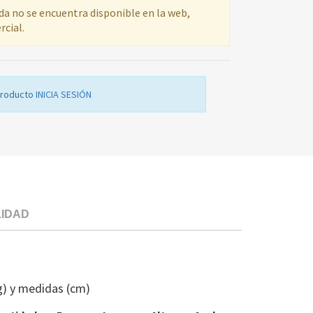
ada no se encuentra disponible en la web,
rcial.
producto
INICIA SESIÓN
LIDAD
MANDO
PROGRAMAD
LD
g) y medidas (cm)
AEG
W830W