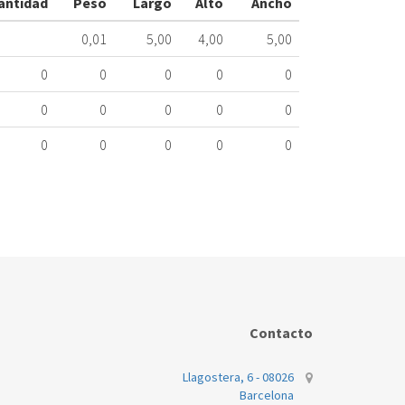
antidad
Peso
Largo
Alto
Ancho
ME
195.10.0029
0,01
5,00
4,00
5,00
Nombre
0
0
0
0
0
Marca
Mo
0
0
0
0
0
AEG
W
0
0
0
0
0
Contacto
Llagostera, 6 - 08026
Barcelona