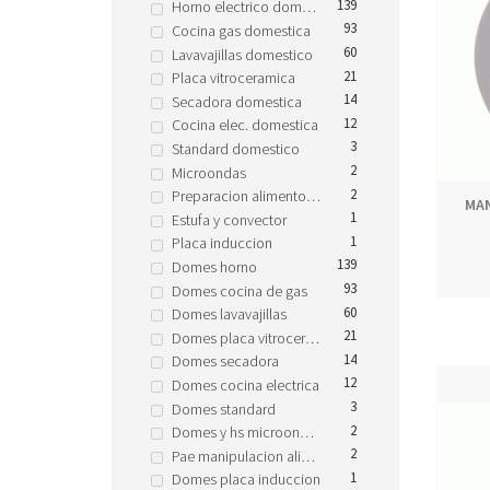
139
Horno electrico domestico
93
Cocina gas domestica
60
Lavavajillas domestico
21
Placa vitroceramica
14
Secadora domestica
12
Cocina elec. domestica
3
Standard domestico
2
Microondas
2
Preparacion alimentos domestico
MAN
1
Estufa y convector
1
Placa induccion
139
Domes horno
93
Domes cocina de gas
60
Domes lavavajillas
21
Domes placa vitroceramica
14
Domes secadora
12
Domes cocina electrica
3
Domes standard
2
Domes y hs microondas
2
Pae manipulacion alimentos
1
Domes placa induccion