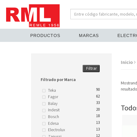
PRODUCTOS
MARCAS
ELECTR
Inicio
Filtrar
Filtrado por Marca
Mostran
resultad
90
Teka
62
Fagor
33
Balay
Todos
20
Indesit
18
Bosch
13
Edesa
13
Electrolux
12
Zanussi