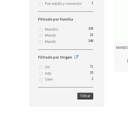
1
Pae estufa y convector
Filtrado por Familia
338
Mandos
10
Mando
348
Mando
MANDO
Filtrado por Origen
71
Ori
20
Adp
2
Oem
Filtrar