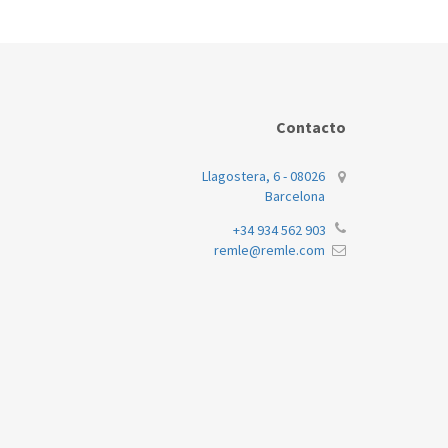
Contacto
Llagostera, 6 - 08026
Barcelona
+34 934 562 903
remle@remle.com