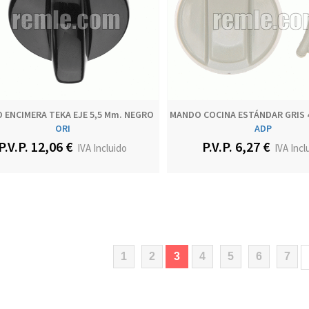
 ENCIMERA TEKA EJE 5,5 Mm. NEGRO
MANDO COCINA ESTÁNDAR GRIS 
ORI
ADP
P.V.P. 12,06 €
P.V.P. 6,27 €
IVA Incluido
IVA Incl
(current)
1
2
3
4
5
6
7