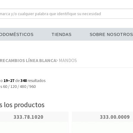
ODOMÉSTICOS
TIENDAS
SOBRE NOSOTROS
RECAMBIOS LÍNEA BLANCA
MANDOS
do
19–27
de
348
resultados
os
60
/
120
/
480
/
960
 los productos
333.78.1020
333.00.0009