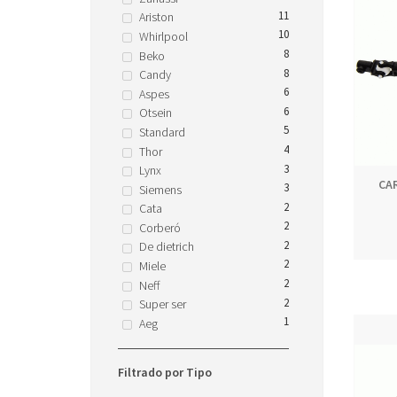
11
Ariston
10
Whirlpool
8
Beko
8
Candy
6
Aspes
6
Otsein
5
Standard
4
Thor
3
Lynx
CA
3
Siemens
2
Cata
2
Corberó
2
De dietrich
2
Miele
2
Neff
2
Super ser
1
Aeg
Filtrado por Tipo