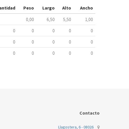
TEKA
antidad
Peso
Largo
Alto
Ancho
61004336ME
333.78.0304
0,00
6,50
5,50
1,00
Nombre
0
0
0
0
0
Marca
Mo
0
0
0
0
0
0
0
0
0
0
Contacto
Llagostera, 6 - 08026