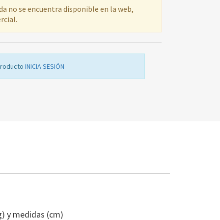
ada no se encuentra disponible en la web,
rcial.
producto
INICIA SESIÓN
DIAL
INDICADOR
B
g) y medidas (cm)
COMB.CC