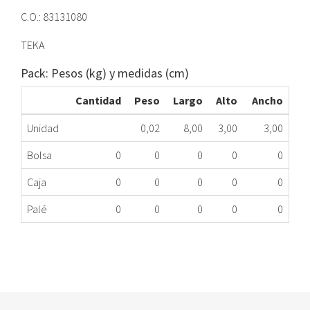
C.O.: 83131080
TEKA
Pack: Pesos (kg) y medidas (cm)
Cantidad
Peso
Largo
Alto
Ancho
Unidad
0,02
8,00
3,00
3,00
Bolsa
0
0
0
0
0
Caja
0
0
0
0
0
Palé
0
0
0
0
0
MANDO CONMUTADOR HORNO TEKA 83131080 ME
333.78.0220
Nombre Marca
Modelo
Código Fabricante