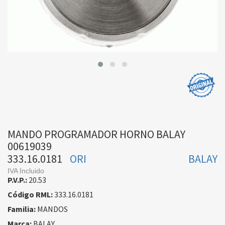
MANDO PROGRAMADOR HORNO BALAY
00619039
333.16.0181
ORI
BALAY
IVA Incluido
P.V.P.:
20.53
Código RML:
333.16.0181
Familia:
MANDOS
Marca:
BALAY