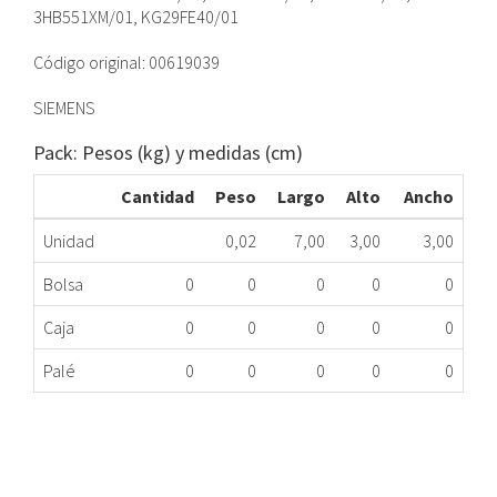
3HB551XM/01, KG29FE40/01
Código original: 00619039
SIEMENS
Pack: Pesos (kg) y medidas (cm)
Cantidad
Peso
Largo
Alto
Ancho
Unidad
0,02
7,00
3,00
3,00
Bolsa
0
0
0
0
0
Caja
0
0
0
0
0
Palé
0
0
0
0
0
MANDO PROGRAMADOR HORNO BALAY 00619039
333.16.0181
Nombre Marca
Modelo
Código Fabricante