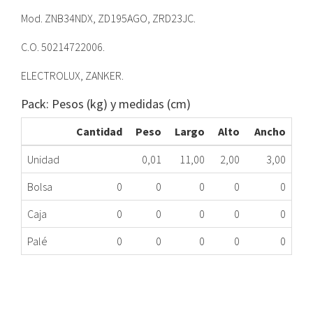
Mod. ZNB34NDX, ZD195AGO, ZRD23JC.
C.O. 50214722006.
ELECTROLUX, ZANKER.
Pack: Pesos (kg) y medidas (cm)
Cantidad
Peso
Largo
Alto
Ancho
Unidad
0,01
11,00
2,00
3,00
Bolsa
0
0
0
0
0
Caja
0
0
0
0
0
Palé
0
0
0
0
0
LIMPIADOR DESAGUE FR ZAN 50214722006 ME
040.87.0002