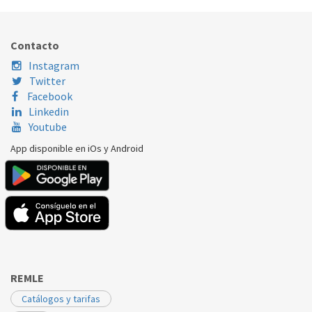
Nombre Marca
Modelo
Código Fabricante
ZANUSSI
ZNB34NDX
50214722006
Contacto
Instagram
Twitter
Facebook
Linkedin
Youtube
App disponible en iOs y Android
REMLE
Catálogos y tarifas