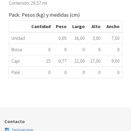
Contenido: 29,57 ml
Pack: Pesos (kg) y medidas (cm)
Cantidad
Peso
Largo
Alto
Ancho
Unidad
0,05
16,00
3,00
7,00
Bolsa
0
0
0
0
0
Caja
15
0,77
21,00
17,00
9,00
Palé
0
0
0
0
0
REPARADOR BANDEJAS LAVAVAJILLAS RERACK
041.00.0301
Nombre Marca
Modelo
Código Fabricante
Contacto
Instagram