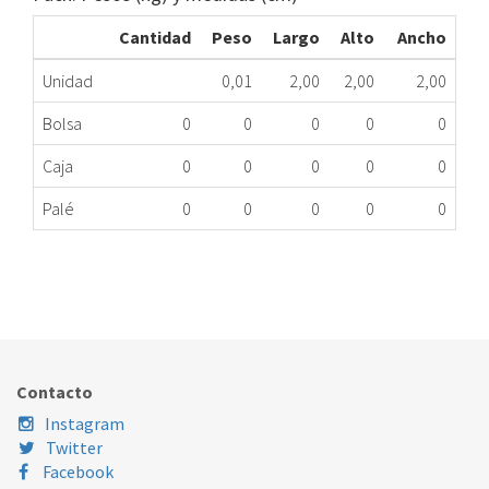
Cantidad
Peso
Largo
Alto
Ancho
Unidad
0,01
2,00
2,00
2,00
Bolsa
0
0
0
0
0
Caja
0
0
0
0
0
Palé
0
0
0
0
0
INTERRUPTOR CC IND C00104912 ME
059.43.0004
Nombre Marca
Modelo
Código Fabricante
Contacto
Instagram
Twitter
Facebook