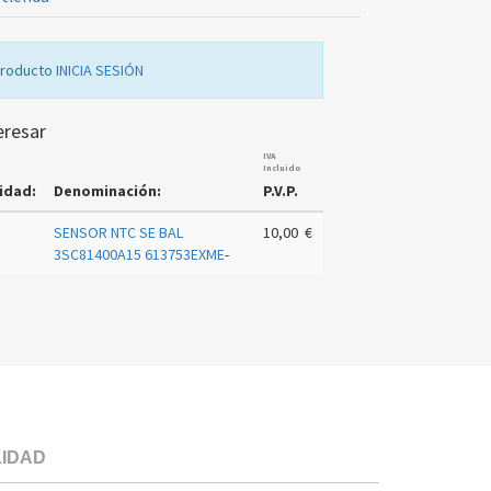
producto
INICIA SESIÓN
eresar
IVA
Incluido
idad:
Denominación:
P.V.P.
SENSOR NTC SE BAL
10,00 €
3SC81400A15 613753EXME
-
LIDAD