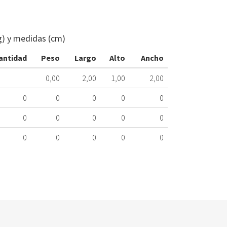
SENSOR
NTC
SECADORA
g) y medidas (cm)
BALAY
3SC81400A15
antidad
Peso
Largo
Alto
Ancho
059.16.0010
0,00
2,00
1,00
2,00
Nombre
Marca
Mo
0
0
0
0
0
BALAY
3S
0
0
0
0
0
BOSCH
WT
0
0
0
0
0