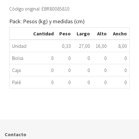
Código original: EBR80085810
Pack: Pesos (kg) y medidas (cm)
Cantidad
Peso
Largo
Alto
Ancho
Unidad
0,33
27,00
16,00
8,00
Bolsa
0
0
0
0
0
Caja
0
0
0
0
0
Palé
0
0
0
0
0
MÓDULO CONTROL FRIGO LG EBR80085810
454.97.0154
Nombre Marca
Modelo
Código Fabricante
LG
GBB530PZCFS
EBR80085810
Contacto