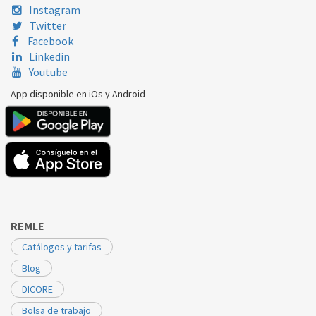
LG
GBB59NSGFS
EBR80085810
Instagram
Twitter
LG
GBB59PZPFS
EBR80085810
Facebook
Linkedin
LG
GBB59SWGFB
EBR80085810
Youtube
LG
GBB60MCPFS
EBR80085810
App disponible en iOs y Android
LG
GBB60NSYQE
EBR80085810
LG
GBB60PZGFS
EBR80085810
LG
GBB60SWGFS
EBR80085810
LG
GBP20DSCFS
EBR80085810
REMLE
LG
GBP20PZCFS
EBR80085810
Catálogos y tarifas
LG
GBP61DSPFN
EBR80085810
Blog
DICORE
Bolsa de trabajo