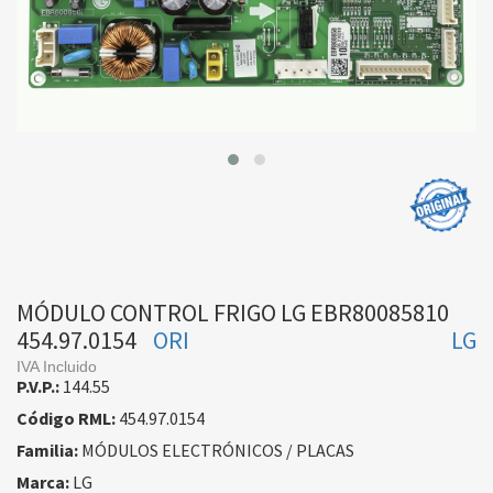
MÓDULO CONTROL FRIGO LG EBR80085810
454.97.0154
ORI
LG
IVA Incluido
P.V.P.:
144.55
Código RML:
454.97.0154
Familia:
MÓDULOS ELECTRÓNICOS / PLACAS
Marca:
LG