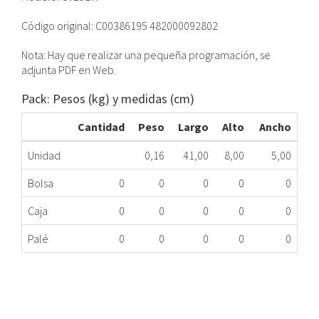
Código original: C00386195 482000092802
Nota: Hay que realizar una pequeña programación, se
adjunta PDF en Web.
Pack: Pesos (kg) y medidas (cm)
Cantidad
Peso
Largo
Alto
Ancho
Unidad
0,16
41,00
8,00
5,00
Bolsa
0
0
0
0
0
Caja
0
0
0
0
0
Palé
0
0
0
0
0
PLACA FRIGORÍFICO WHIRLPOOL C00386195
454.64.0120
Nombre Marca
Modelo
Código Fabricante