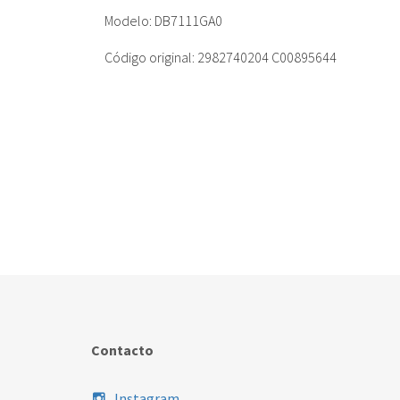
Modelo: DB7111GA0
Código original: 2982740204 C00895644
Contacto
Instagram