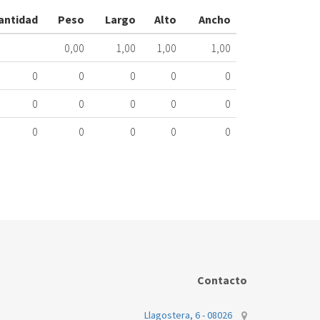
2982740204
antidad
Peso
Largo
Alto
Ancho
ME
174.90.0519
0,00
1,00
1,00
1,00
Nombre
0
0
0
0
0
Marca
Mo
0
0
0
0
0
BEKO
DB
0
0
0
0
0
Contacto
Llagostera, 6 - 08026