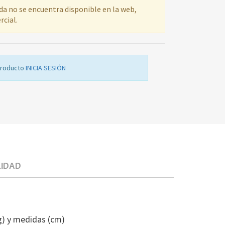
ada no se encuentra disponible en la web,
rcial.
producto
INICIA SESIÓN
LIDAD
MODULO
ELECTRONIC
SE
g) y medidas (cm)
BEKO