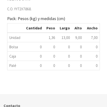
C.O. YY72X7868.
Pack: Pesos (kg) y medidas (cm)
Cantidad
Peso
Largo
Alto
Ancho
Unidad
1,36
13,00
9,00
7,00
Bolsa
0
0
0
0
0
Caja
0
0
0
0
0
Palé
0
0
0
0
0
MOTOR CAMPANA EDESA YY72X7868 ME
522.32.0003
Nombre Marca
Modelo
Código Fabricante
EDESA
AF3-647X
YY72X7868
Contacto