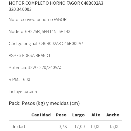
MOTOR COMPLETO HORNO FAGOR C46B002A3
320.34.0003
Motor convector horno FAGOR
Modelo: 6H225B, 5H414N, 6H14X
Código original: C46B002A3 C46B000A7
ASPES EDESA BRANDT
Potencia: 32W - 220/240VAC
R.P.M.: 1600
Incluye turbina
Pack: Pesos (kg) y medidas (cm)
Cantidad
Peso
Largo
Alto
Ancho
Unidad
0,78
17,00
10,00
15,00