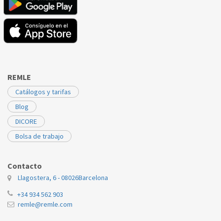
FAGOR
6H815X
C46B002A3
REMLE
Catálogos y tarifas
Blog
DICORE
Bolsa de trabajo
Contacto
Llagostera, 6 - 08026
Barcelona
+34 934 562 903
remle@remle.com