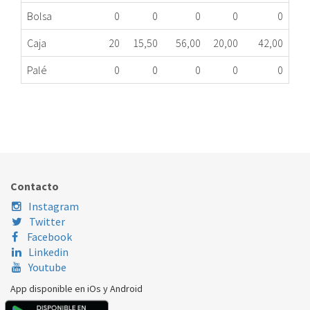
Bolsa
0
0
0
0
0
Caja
20
15,50
56,00
20,00
42,00
Palé
0
0
0
0
0
MOTOR COMPLETO HORNO FAGOR C46B002A3
320.34.0003
Nombre Marca
Modelo
Código Fabricante
FAGOR
5H185BEPOCA
C46B002A3
Contacto
FAGOR
5H414N
C46B002A3
Instagram
Twitter
FAGOR
5H496B
C46B002A3
Facebook
Linkedin
FAGOR
6H14X
C46B002A3
Youtube
FAGOR
6H225B
C46B002A3
App disponible en iOs y Android