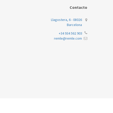
BALAY
T5
Contacto
Llagostera, 6 - 08026
Barcelona
+34 934 562 903
remle@remle.com