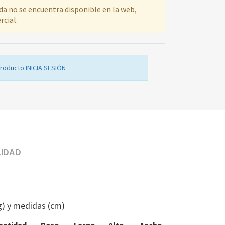
ada no se encuentra disponible en la web,
rcial.
producto
INICIA SESIÓN
LIDAD
MOTOR
SE
CJTO.SOPOR
g) y medidas (cm)
ELE
1254035114