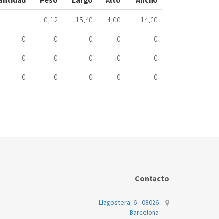
antidad
Peso
Largo
Alto
Ancho
ME
278.33.0001
0,12
15,40
4,00
14,00
Nombre
0
0
0
0
0
Marca
0
0
0
0
0
ELECTROLUX
0
0
0
0
0
ELECTROLUX
ELECTROLUX
ELECTROLUX
ELECTROLUX
ZANUSSI
ZANUSSI
Contacto
ZANUSSI
Llagostera, 6 - 08026
Barcelona
ZANUSSI