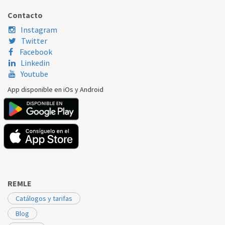
ARISTON
AR6F105GCC
C00308175
Contacto
ARISTON
AR6L105EXM
C00308175
Instagram
Twitter
ARISTON
AR6L85EXM
C00308175
Facebook
Linkedin
INDESIT
EWC71452WEU
C00308175
Youtube
INDESIT
EWC81483WEU
C00308175
App disponible en iOs y Android
INDESIT
EWD61052WEU
C00308175
INDESIT
EWD71051WEU
C00308175
INDESIT
EWD71251WEU
C00308175
INDESIT
EWE61252WEU
C00308175
REMLE
INDESIT
EWE71252WEU
C00308175
Catálogos y tarifas
INDESIT
IWB71251ECOM
C00308175
Blog
INDESIT
IWC61051EUM
C00308175