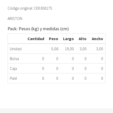
Código original: C00308175
ARISTON
Pack: Pesos (kg) y medidas (cm)
Cantidad
Peso
Largo
Alto
Ancho
Unidad
0,08
19,00
3,00
3,00
Bolsa
0
0
0
0
0
Caja
0
0
0
0
0
Palé
0
0
0
0
0
MUELLE CUBA LAVADORA INDESIT C00308175
156.43.0001
Nombre Marca
Modelo
Código Fabricante