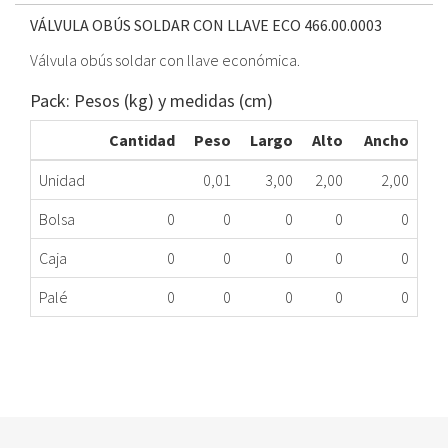
VÁLVULA OBÚS SOLDAR CON LLAVE ECO
466.00.0003
Válvula obús soldar con llave económica.
Pack: Pesos (kg) y medidas (cm)
Cantidad
Peso
Largo
Alto
Ancho
Unidad
0,01
3,00
2,00
2,00
Bolsa
0
0
0
0
0
Caja
0
0
0
0
0
Palé
0
0
0
0
0
VÁLVULA OBÚS SOLDAR CON LLAVE ECO
466.00.0003
Nombre Marca
Modelo
Código Fabricante
STANDARD
XXX
06TF005