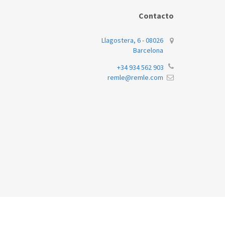
Contacto
Llagostera, 6 - 08026
Barcelona
+34 934 562 903
remle@remle.com