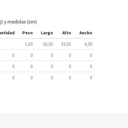
ESTANTE
CRISTAL
NEVERA
g) y medidas (cm)
BALAY
00663179
antidad
Peso
Largo
Alto
Ancho
424.16.0070
1,65
50,00
33,00
4,00
Nombre
Marca
Mo
0
0
0
0
0
BALAY
KG
0
0
0
0
0
BALAY
KG
0
0
0
0
0
BALAY
KG