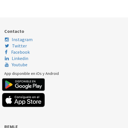
424.97.0071
Nombre Marca
Modelo
Código Fabricante
LG
GBB61PZJMN
AHT74894118
Contacto
Instagram
Twitter
Facebook
Linkedin
Youtube
App disponible en iOs y Android
REMLE