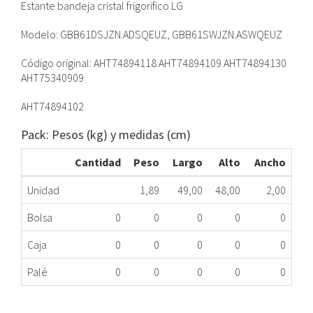
Estante bandeja cristal frigorifico LG
Modelo: GBB61DSJZN.ADSQEUZ, GBB61SWJZN.ASWQEUZ
Código original: AHT74894118 AHT74894109 AHT74894130
AHT75340909
AHT74894102
Pack: Pesos (kg) y medidas (cm)
Cantidad
Peso
Largo
Alto
Ancho
Unidad
1,89
49,00
48,00
2,00
Bolsa
0
0
0
0
0
Caja
0
0
0
0
0
Palé
0
0
0
0
0
ESTANTE CRISTAL NEVERA LG AHT74894118