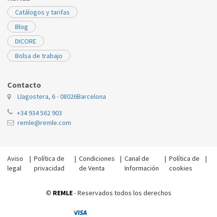
Catálogos y tarifas
Blog
DICORE
Bolsa de trabajo
Contacto
Llagostera, 6 - 08026
Barcelona
+34 934 562 903
remle@remle.com
Aviso
|
Política de
|
Condiciones
|
Canal de
|
Política de
|
legal
privacidad
de Venta
Información
cookies
©
REMLE
- Reservados todos los derechos