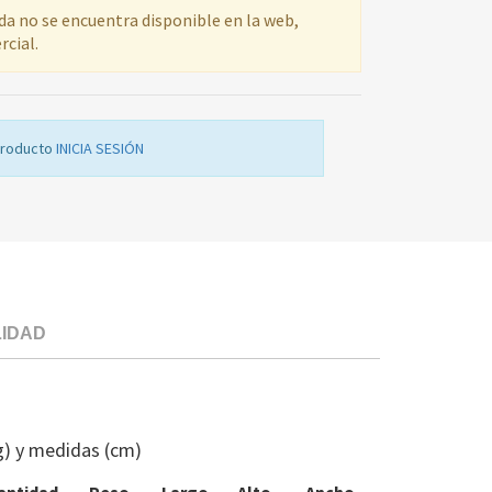
ada no se encuentra disponible en la web,
rcial.
producto
INICIA SESIÓN
LIDAD
PARRILLA
FR
AEG
g) y medidas (cm)
89967115317
ME