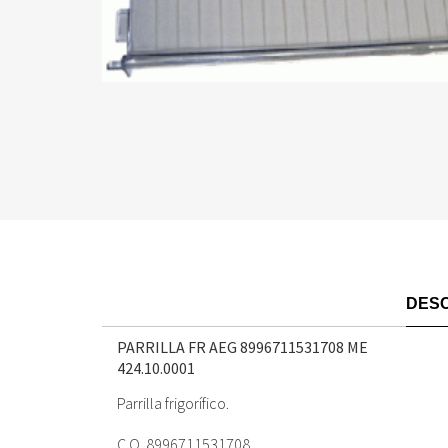
DESC
PARRILLA FR AEG 8996711531708 ME
424.10.0001
Parrilla frigorífico.
C.O. 8996711531708.