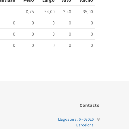
antidad
Peso
Largo
Alto
Ancho
424.10.0001
0,75
54,00
3,40
35,00
Nombre
Marca
0
0
0
0
0
AEG
0
0
0
0
0
AEG
0
0
0
0
0
ELECTROLUX
ELECTROLUX
Contacto
Llagostera, 6 - 08026
Barcelona