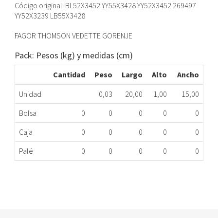
Código original: BL52X3452 YY55X3428 YY52X3452 269497
YY52X3239 LB55X3428
FAGOR THOMSON VEDETTE GORENJE
Pack: Pesos (kg) y medidas (cm)
Cantidad
Peso
Largo
Alto
Ancho
Unidad
0,03
20,00
1,00
15,00
Bolsa
0
0
0
0
0
Caja
0
0
0
0
0
Palé
0
0
0
0
0
SENSOR POSICIÓN CUBA LAVADORA BRANDT
159.21.0002
Nombre Marca
Modelo
Código Fabricante