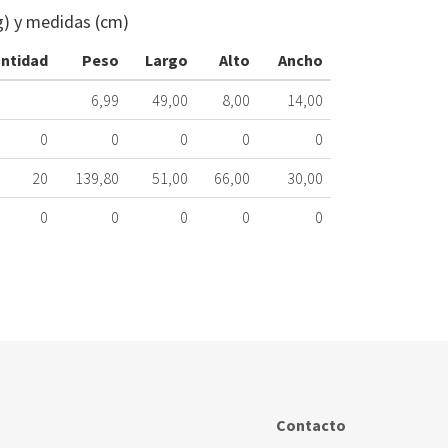
LINTERNA
g) y medidas (cm)
LED
RECARGABL
ntidad
Peso
Largo
Alto
Ancho
064.00.0014
6,99
49,00
8,00
14,00
Nombre
Marca
Mo
0
0
0
0
0
20
139,80
51,00
66,00
30,00
0
0
0
0
0
Contacto