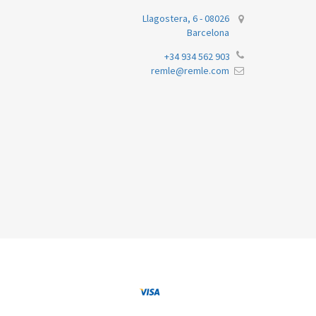
Llagostera, 6 - 08026
Barcelona
+34 934 562 903
remle@remle.com