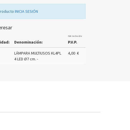
producto
INICIA SESIÓN
eresar
IVA Incluido
idad:
Denominación:
P.V.P.
LÁMPARA MULTIUSOS KL4PL
4,00 €
4 LED Ø7 cm. -
PILOTO
FOCO