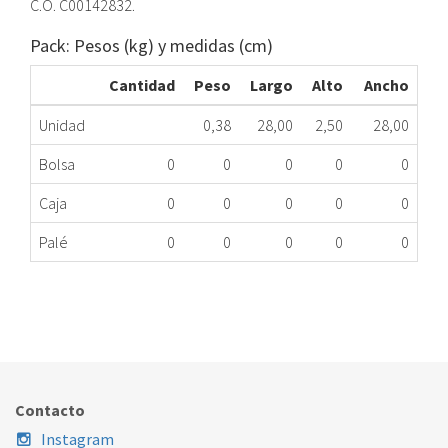
C.O. C00142832.
Pack: Pesos (kg) y medidas (cm)
Cantidad
Peso
Largo
Alto
Ancho
Unidad
0,38
28,00
2,50
28,00
Bolsa
0
0
0
0
0
Caja
0
0
0
0
0
Palé
0
0
0
0
0
POLEA TAMBOR LD IND WITL86EU C00142832ME
140.43.0011
Nombre Marca
Modelo
Código Fabricante
INDESIT
WITL86EU
C00142832
Contacto
Instagram